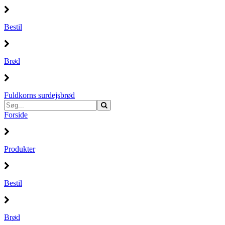
Bestil
Brød
Fuldkorns surdejsbrød
Forside
Produkter
Bestil
Brød