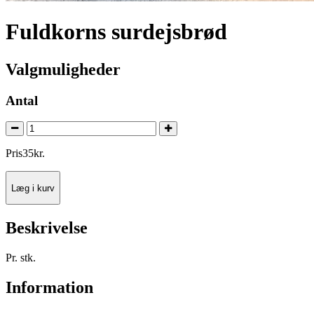
Fuldkorns surdejsbrød
Valgmuligheder
Antal
Pris
35
kr.
Læg i kurv
Beskrivelse
Pr. stk.
Information