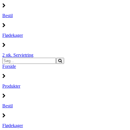
Bestil
Flødekager
2 stk. Servietring
Forside
Produkter
Bestil
Flødekager