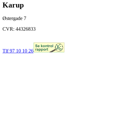
Karup
Østergade 7
CVR: 44326833
Tlf 97 10 10 26