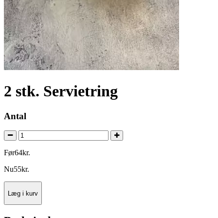
2 stk. Servietring
Antal
Før
64
kr.
Nu
55
kr.
Læg i kurv