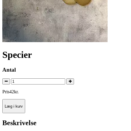
Specier
Antal
Pris
42
kr.
Læg i kurv
Beskrivelse