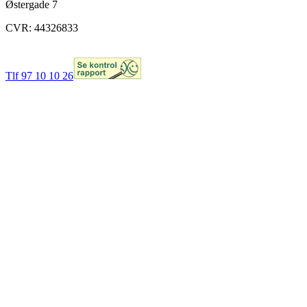
Østergade 7
CVR: 44326833
Tlf 97 10 10 26